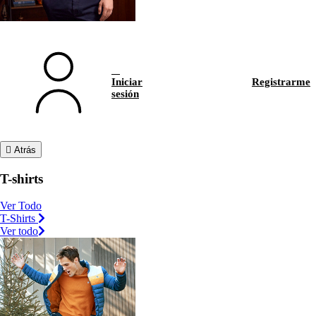
Iniciar
Registrarme
sesión
Atrás
T-shirts
Ver Todo
T-Shirts
Ver todo