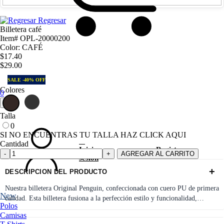
Regresar
Billetera café
Item# OPL-20000200
Color: CAFÉ
$17.40
$29.00
SALE -40% OFF
Colores
0
Talla
0
SI NO ENCUENTRAS TU TALLA HAZ CLICK AQUI
Cantidad
Iniciar
Registrarme
AGREGAR AL CARRITO
sesión
+
DESCRIPCION DEL PRODUCTO
Nuestra billetera Original Penguin, confeccionada con cuero PU de primera
New
calidad. Esta billetera fusiona a la perfección estilo y funcionalidad,
Polos
ofreciendo un accesorio que no solo complementa tu outfit, sino que
Camisas
también garantiza la seguridad y organización de tus pertenencias. Desde