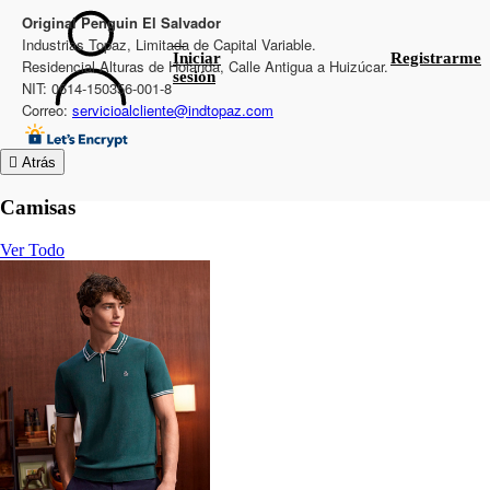
Original Penguin El Salvador
Industrias Topaz, Limitada de Capital Variable.
Iniciar
Registrarme
Residencial Alturas de Holanda, Calle Antigua a Huizúcar.
sesión
NIT: 0614-150356-001-8
Correo:
servicioalcliente@indtopaz.com
Atrás
Camisas
Ver Todo