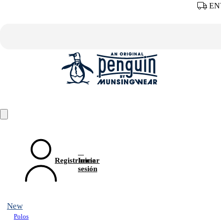
ENV
Registrarme
Iniciar
sesión
New
Polos