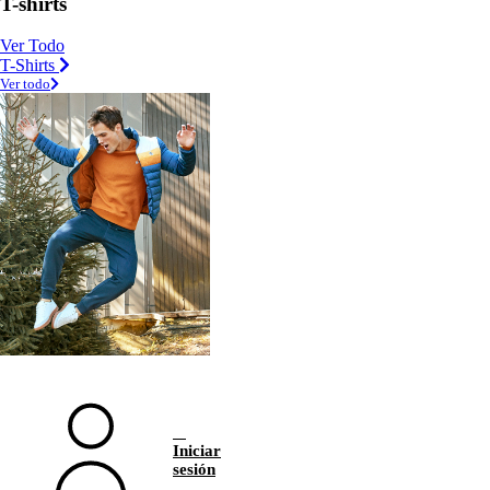
T-shirts
Ver Todo
T-Shirts
Ver todo
Iniciar
sesión