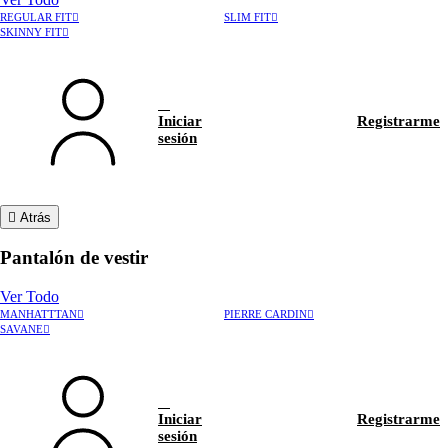
REGULAR FIT
SLIM FIT
SKINNY FIT
Iniciar
Registrarme
sesión
Atrás
Pantalón de vestir
Ver Todo
MANHATTTAN
PIERRE CARDIN
›
Rastrear pedido
SAVANE
›
Hablar con asesor
Iniciar
Registrarme
sesión