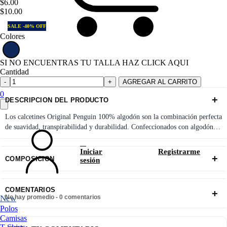
$6.00
$10.00
SALE -40% OFF
Colores
SI NO ENCUENTRAS TU TALLA HAZ CLICK AQUI
Cantidad
AGREGAR AL CARRITO
0
+
DESCRIPCION DEL PRODUCTO
Los calcetines Original Penguin 100% algodón son la combinación perfecta
de suavidad, transpirabilidad y durabilidad. Confeccionados con algodón de
alta calidad, mantienen tus pies frescos y cómodos durante todo el día.
Estos
calcetines son el complemento ideal para expresar tu estilo único. Además,
Iniciar
Registrarme
+
su resistencia te garantiza un ajuste perfecto y una larga duración.
✨
COMPOSICION
sesión
Características principales:
✔
100% Algodón
– Suaves, transpirables y
cómodos para el uso diario.
✔
Diseños Versátiles
– Desde estilos clásicos hasta patrones atrevidos para
COMENTARIOS
+
New
No hay promedio - 0 comentarios
cada personalidad.
Polos
✔
Durabilidad Garantizada
– Resistentes al desgaste, ideales para
Camisas
cualquier ocasión.