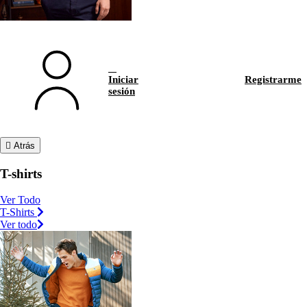
Iniciar
Registrarme
sesión
Atrás
T-shirts
Ver Todo
T-Shirts
Ver todo