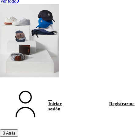
Ver todo
Iniciar
Registrarme
sesión
Atrás