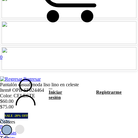
0
Regresar
Pantalón casual moda liso lino en celeste
Item# OPB-SF024464
Iniciar
Registrarme
Color: CELESTE
sesión
$60.00
$75.00
SALE -20% OFF
New
Colores
Polos
Camisas
Talla