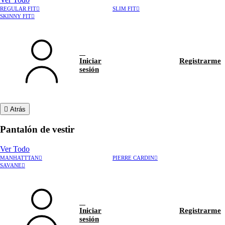
REGULAR FIT
SLIM FIT
SKINNY FIT
Iniciar
Registrarme
sesión
Atrás
Pantalón de vestir
Ver Todo
MANHATTTAN
PIERRE CARDIN
›
Rastrear pedido
SAVANE
›
Hablar con asesor
Iniciar
Registrarme
sesión