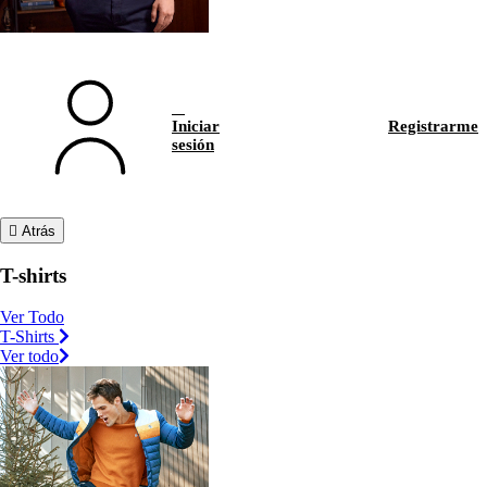
Iniciar
Registrarme
sesión
Atrás
T-shirts
Ver Todo
T-Shirts
Ver todo