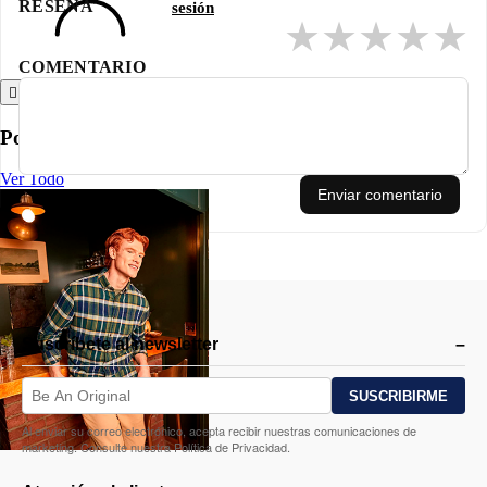
RESEÑA
sesión
★
★
★
★
★
COMENTARIO
Atrás
Polos
Ver Todo
Enviar comentario
Suscríbete al newsletter
Al enviar su correo electrónico, acepta recibir nuestras comunicaciones de
marketing. Consulte nuestra Política de Privacidad.