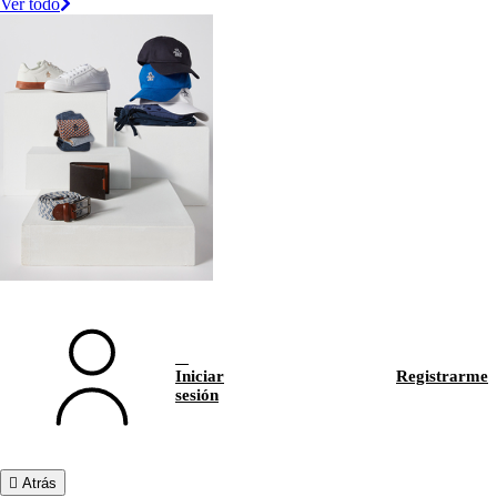
Ver todo
Iniciar
Registrarme
sesión
Atrás