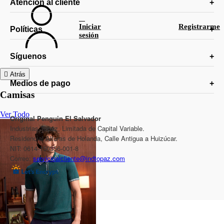
Atención al cliente
Iniciar
Registrarme
Políticas
sesión
Síguenos
Atrás
Medios de pago
Camisas
Ver Todo
Original Penguin El Salvador
Industrias Topaz, Limitada de Capital Variable.
Residencial Alturas de Holanda, Calle Antigua a Huizúcar.
NIT: 0614-150356-001-8
Correo:
servicioalcliente@indtopaz.com