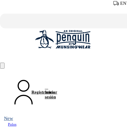
ENV
Registrarme
Iniciar
sesión
New
Polos