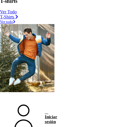
T-shirts
Ver Todo
T-Shirts
Ver todo
Iniciar
sesión