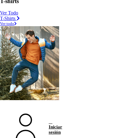
T-shirts
Ver Todo
T-Shirts
Ver todo
Iniciar
sesión