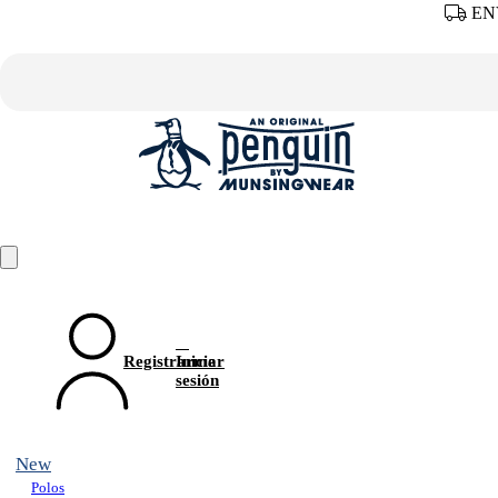
ENV
Registrarme
Iniciar
sesión
New
Polos