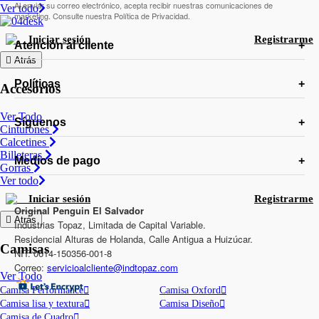
Al enviar su correo electrónico, acepta recibir nuestras comunicaciones de
Ver todo
marketing. Consulte nuestra Política de Privacidad.
Iniciar sesión
Registrarme
Atención al cliente
Atrás
Políticas
Accesorios
Ver Todo
Síguenos
Cinturones
Calcetines
Billeteras
Medios de pago
Gorras
Ver todo
Iniciar sesión
Registrarme
Original Penguin El Salvador
Atrás
Industrias Topaz, Limitada de Capital Variable.
Residencial Alturas de Holanda, Calle Antigua a Huizúcar.
Camisas
NIT: 0614-150356-001-8
Correo:
servicioalcliente@indtopaz.com
Ver Todo
Camisa Performance
Camisa Oxford
Camisa lisa y textura
Camisa Diseño
Camisa de Cuadro