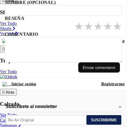
Atrás
NOMBRE (OPCIONAL)
Shorts
RESEÑA
★
★
★
★
★
Ver Todo
Shorts
Ver todo
COMENTARIO
Iniciar sesión
Registrarme
Atrás
Trajes de Baño
Enviar comentario
Ver Todo
Iniciar sesión
Registrarme
Atrás
Calzado
Suscríbete al newsletter
Ver Todo
Calzado casual
Sandalias