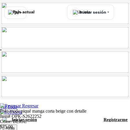
Iniciar sesión
SV
Iniciar sesión
Registrarme
Atrás
Polos
Ver Todo
Iniciar sesión
Registrarme
Atrás
Camisas
Regresar
Ver Todo
Polo moda piqué manga corta beige con detalle
Item# OPK-S2622252
Iniciar sesión
Registrarme
Color: BEIGE
$75.00
Atrás