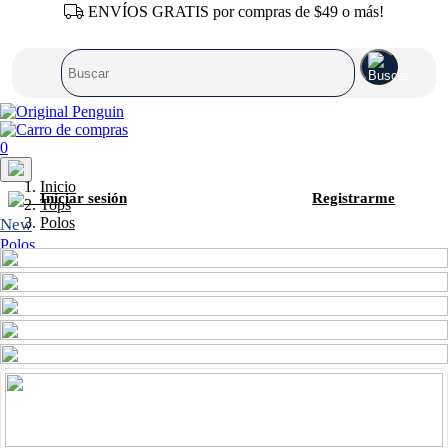
ENVÍOS GRATIS por compras de $49 o más!
0
Inicio
Iniciar sesión
Registrarme
Tops
Polos
New
Polos
Camisas
T-Shirts
Sweaters
Pantalones
Shorts
Calzonetas
Zapatos
Accesorios
SALE