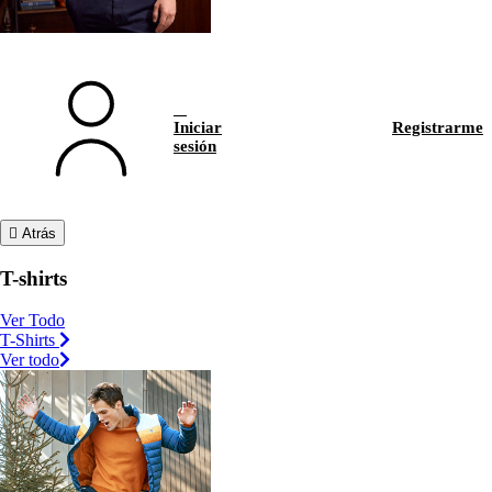
Iniciar
Registrarme
sesión
Atrás
T-shirts
Ver Todo
T-Shirts
Ver todo