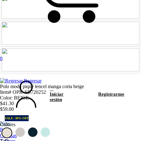
0
Regresar
Polo moda piqué tencel manga corta beige
Item# OPK-SB720252
Iniciar
Registrarme
Color: BEIGE
sesión
$41.30
$59.00
SALE -30% OFF
New
Colores
Polos
Camisas
Talla