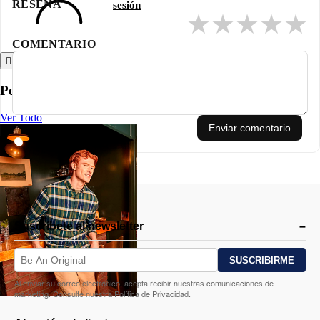
RESEÑA
sesión
en el pecho.
★
★
★
★
★
COMENTARIO
Atrás
Polos
Ver Todo
Enviar comentario
Suscríbete al newsletter
Al enviar su correo electrónico, acepta recibir nuestras comunicaciones de
marketing. Consulte nuestra Política de Privacidad.