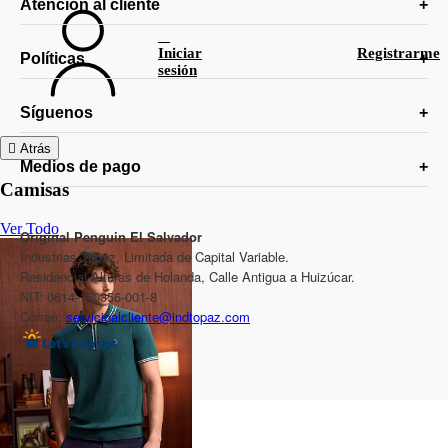
Atención al cliente
Iniciar
Registrarme
Políticas
sesión
Síguenos
Atrás
Medios de pago
Camisas
Ver Todo
Original Penguin El Salvador
Industrias Topaz, Limitada de Capital Variable.
Residencial Alturas de Holanda, Calle Antigua a Huizúcar.
NIT: 0614-150356-001-8
Correo:
servicioalcliente@indtopaz.com