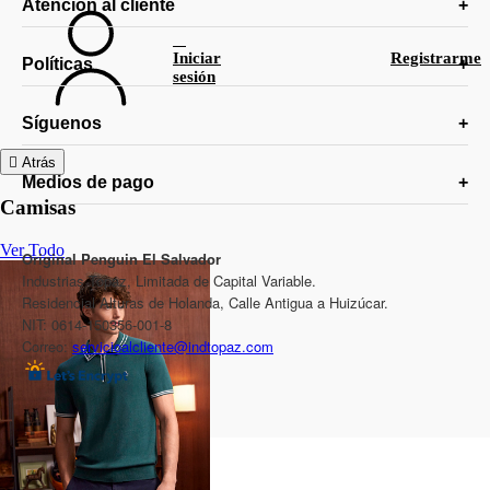
Atención al cliente
Iniciar
Registrarme
Políticas
sesión
Síguenos
Atrás
Medios de pago
Camisas
Ver Todo
Original Penguin El Salvador
Industrias Topaz, Limitada de Capital Variable.
Residencial Alturas de Holanda, Calle Antigua a Huizúcar.
NIT: 0614-150356-001-8
Correo:
servicioalcliente@indtopaz.com