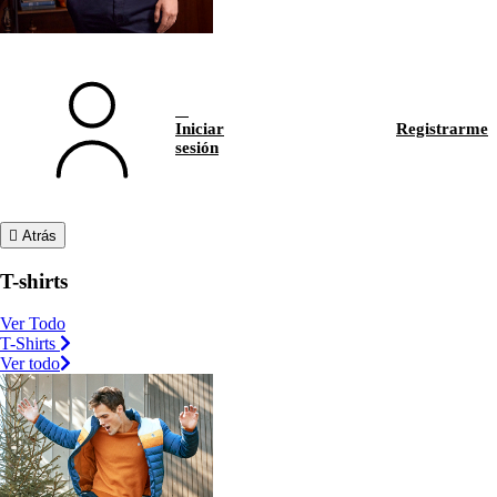
Iniciar
Registrarme
sesión
Atrás
T-shirts
Ver Todo
T-Shirts
Ver todo