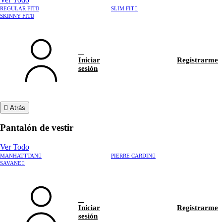
REGULAR FIT
SLIM FIT
SKINNY FIT
Iniciar
Registrarme
sesión
Atrás
Pantalón de vestir
Ver Todo
MANHATTTAN
PIERRE CARDIN
›
Rastrear pedido
SAVANE
›
Hablar con asesor
Iniciar
Registrarme
sesión