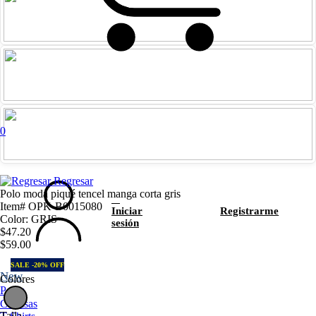
0
Regresar
Polo moda piqué tencel manga corta gris
Item# OPK-B0015080
Iniciar
Registrarme
Color: GRIS
sesión
$47.20
$59.00
SALE -20% OFF
New
Colores
Polos
Camisas
Talla