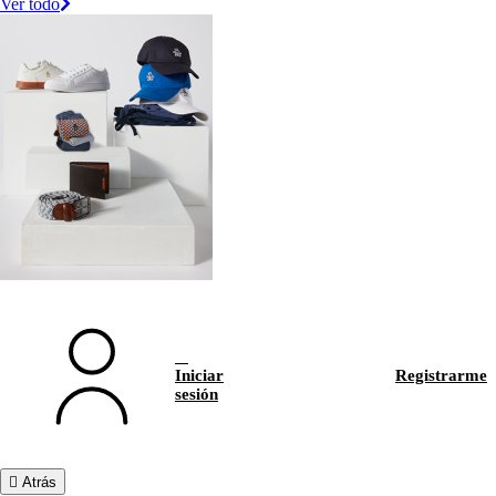
Ver todo
Iniciar
Registrarme
sesión
Atrás