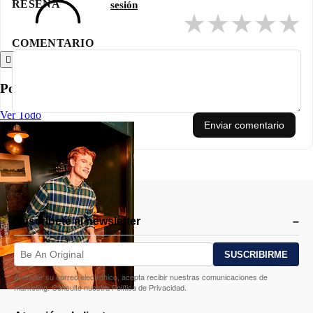
RESEÑA
sesión
en el pecho.
★
★
★
★
★
COMENTARIO
Atrás
Polos
Ver Todo
Enviar comentario
Suscríbete al newsletter
Al enviar su correo electrónico, acepta recibir nuestras comunicaciones de
marketing. Consulte nuestra Política de Privacidad.