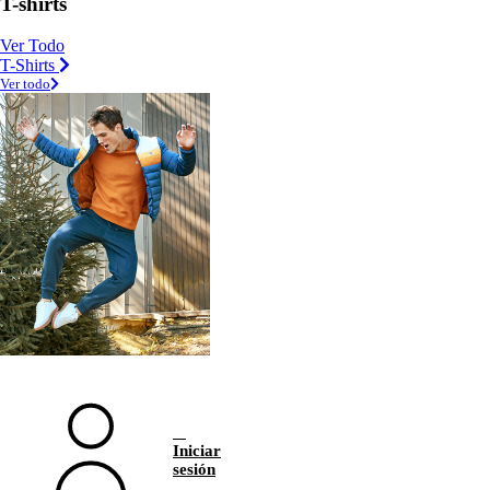
T-shirts
Ver Todo
T-Shirts
Ver todo
Iniciar
sesión