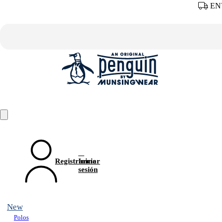
ENV
Registrarme
Iniciar
sesión
New
Polos