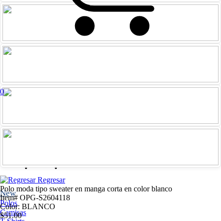
0
Iniciar
Registrarme
sesión
Regresar
Polo moda tipo sweater en manga corta en color blanco
New
Item# OPG-S2604118
Polos
Color: BLANCO
Camisas
$51.00