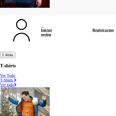
Iniciar
Registrarme
sesión
Atrás
T-shirts
Ver Todo
T-Shirts
Ver todo