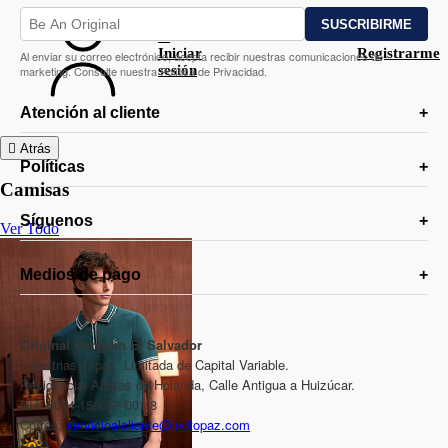
Iniciar
Registrarme
Al enviar su correo electrónico, acepta recibir nuestras comunicaciones de
sesión
marketing. Consulte nuestra Política de Privacidad.
Atención al cliente
Atrás
Políticas
Camisas
Síguenos
Ver Todo
Medios de pago
Original Penguin El Salvador
Industrias Topaz, Limitada de Capital Variable.
Residencial Alturas de Holanda, Calle Antigua a Huizúcar.
NIT: 0614-150356-001-8
Correo:
servicioalcliente@indtopaz.com