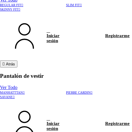
REGULAR FIT
SLIM FIT
SKINNY FIT
Iniciar
Registrarme
sesión
Atrás
Pantalón de vestir
Ver Todo
MANHATTTAN
PIERRE CARDIN
›
Rastrear pedido
SAVANE
›
Hablar con asesor
Iniciar
Registrarme
sesión