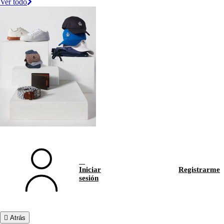
Ver todo
Iniciar
Registrarme
sesión
Atrás