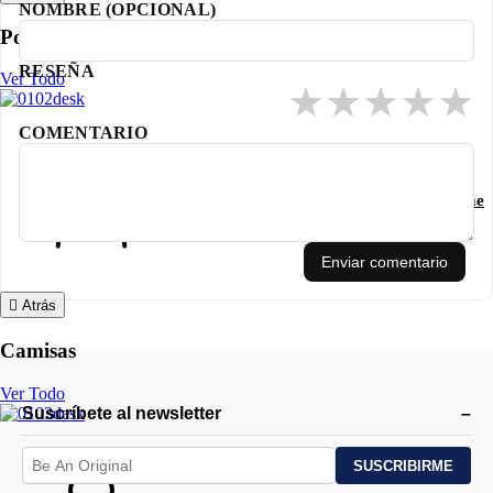
NOMBRE (OPCIONAL)
Polos
RESEÑA
Ver Todo
★
★
★
★
★
COMENTARIO
Iniciar
Registrarme
sesión
Enviar comentario
Atrás
Camisas
Ver Todo
Suscríbete al newsletter