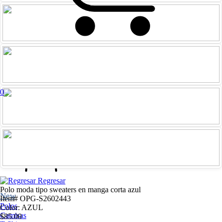
0
Iniciar
Registrarme
sesión
Regresar
Polo moda tipo sweaters en manga corta azul
New
Item# OPG-S2602443
Polos
Color: AZUL
Camisas
$85.00