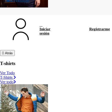
Iniciar
Registrarme
sesión
Atrás
T-shirts
Ver Todo
T-Shirts
Ver todo