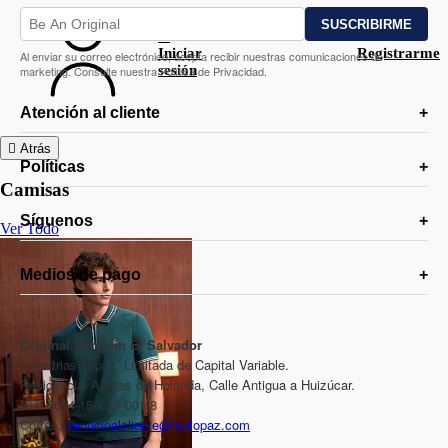
Iniciar
Registrarme
Al enviar su correo electrónico, acepta recibir nuestras comunicaciones de
sesión
marketing. Consulte nuestra Política de Privacidad.
Atención al cliente
Atrás
Políticas
Camisas
Síguenos
Ver Todo
Medios de pago
Original Penguin El Salvador
Industrias Topaz, Limitada de Capital Variable.
Residencial Alturas de Holanda, Calle Antigua a Huizúcar.
NIT: 0614-150356-001-8
Correo:
servicioalcliente@indtopaz.com