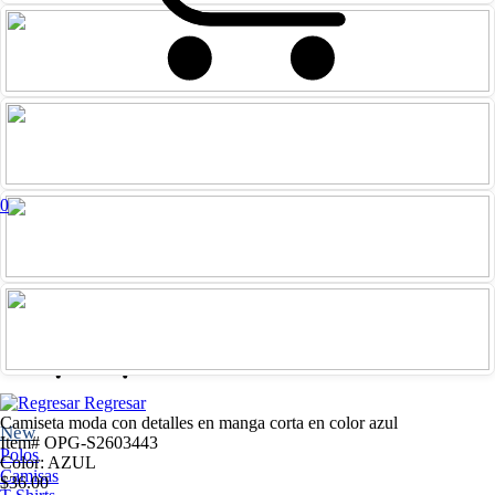
0
Iniciar
Registrarme
sesión
Regresar
Camiseta moda con detalles en manga corta en color azul
New
Item# OPG-S2603443
Polos
Color: AZUL
Camisas
$36.00