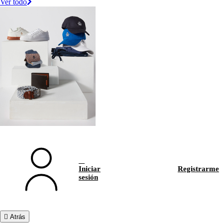
Ver todo
Iniciar
Registrarme
sesión
Atrás