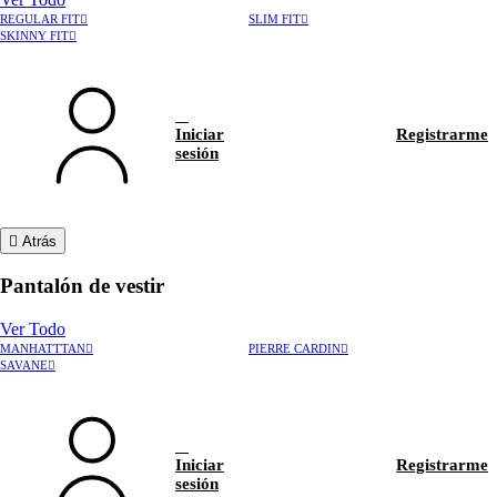
REGULAR FIT
SLIM FIT
SKINNY FIT
Iniciar
Registrarme
sesión
Atrás
Pantalón de vestir
Ver Todo
MANHATTTAN
PIERRE CARDIN
›
Rastrear pedido
SAVANE
›
Hablar con asesor
Iniciar
Registrarme
sesión