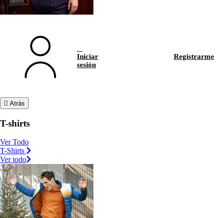
Iniciar
Registrarme
sesión
Atrás
T-shirts
Ver Todo
T-Shirts
Ver todo