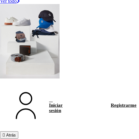
Ver todo
Iniciar
Registrarme
sesión
Atrás