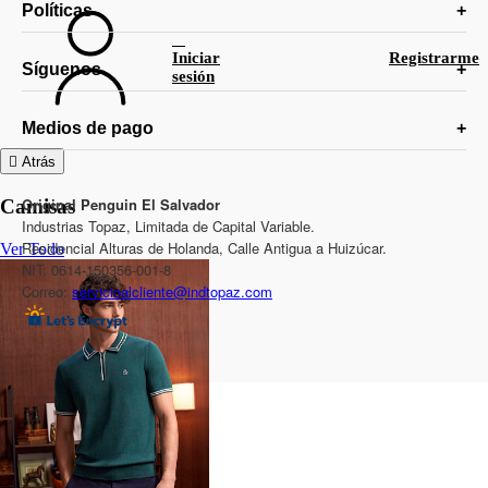
Políticas
Iniciar
Registrarme
Síguenos
sesión
Medios de pago
Atrás
Original Penguin El Salvador
Camisas
Industrias Topaz, Limitada de Capital Variable.
Residencial Alturas de Holanda, Calle Antigua a Huizúcar.
Ver Todo
NIT: 0614-150356-001-8
Correo:
servicioalcliente@indtopaz.com