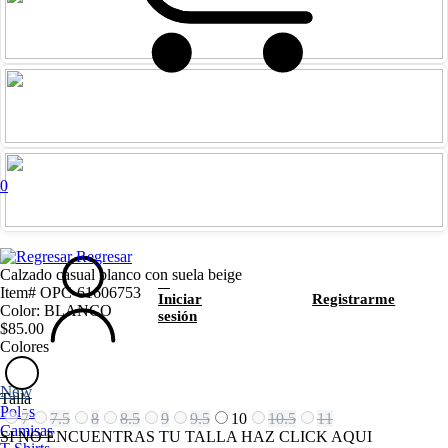
0
Regresar
Calzado casual blanco con suela beige
Item# OPC-61606753
Iniciar
Registrarme
Color: BLANCO
sesión
$85.00
Colores
New
Talla
Polos
7
7.5
8
8.5
9
9.5
10
10.5
11
Camisas
SI NO ENCUENTRAS TU TALLA HAZ CLICK AQUI