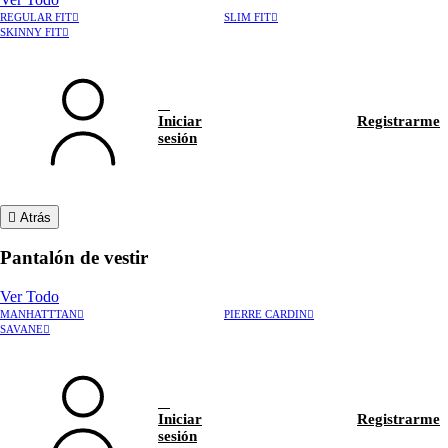
REGULAR FIT
SLIM FIT
SKINNY FIT
Iniciar
Registrarme
sesión
Atrás
Pantalón de vestir
Ver Todo
MANHATTTAN
PIERRE CARDIN
›
Rastrear pedido
SAVANE
›
Hablar con asesor
Iniciar
Registrarme
sesión