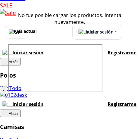
SALE
No fue posible cargar los productos. Intenta
nuevamente.
Iniciar sesión
SV
Iniciar sesión
Registrarme
Atrás
Polos
Ver Todo
×
Iniciar sesión
Registrarme
Atrás
Camisas