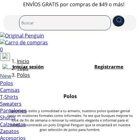
ENVÍOS GRATIS por compras de $49 o más!
0
Inicio
Iniciar sesión
Registrarme
Tops
Polos
New
Polos
Camisas
Polos
T-Shirts
Sweaters
Pantalones
Aportando estilo y comodidad a tu armario, nuestros polos quedan genial
tanto en ocasiones formales como informales. Ya sea que busques mejorar tu
Shorts
look de fin de semana o renovar tu vestuario elegante e informal para el
Calzonetas
trabajo, encontrarás un polo Original Penguin que te encantará en nuestra
gran selección de polos para hombre.
Zapatos
Accesorios