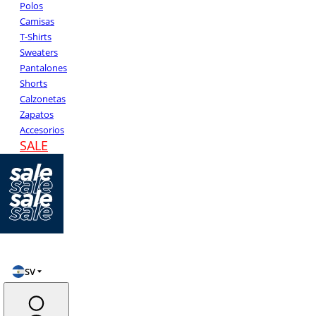
Polos
Camisas
T-Shirts
Sweaters
Pantalones
Shorts
Calzonetas
Zapatos
Accesorios
SALE
SV