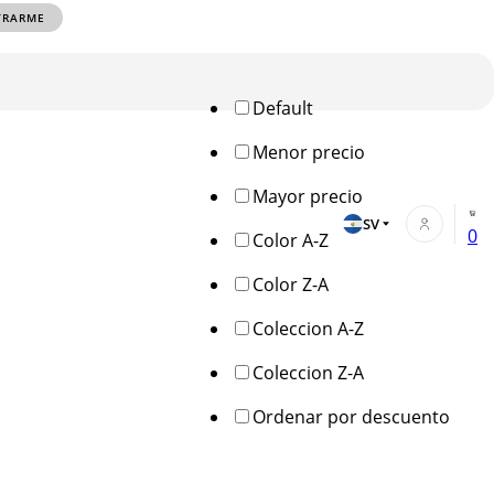
TRARME
Default
Menor precio
Mayor precio
SV
0
Color A-Z
Color Z-A
Coleccion A-Z
Coleccion Z-A
Ordenar por descuento