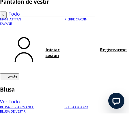
Pantalón de vestir
Ver Todo
×
MANHATTTAN
PIERRE CARDIN
›
SAVANE
Rastrear pedido
›
Hablar con asesor
Iniciar
Registrarme
sesión
›
Registrarme
Atrás
Blusa
Ver Todo
BLUSA PERFORMANCE
BLUSA OXFORD
BLUSA DE VESTIR