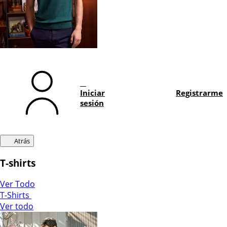
Iniciar
Registrarme
sesión
Atrás
T-shirts
Ver Todo
T-Shirts
Ver todo