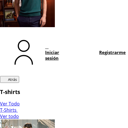
Iniciar
Registrarme
sesión
Atrás
T-shirts
Ver Todo
T-Shirts
Ver todo