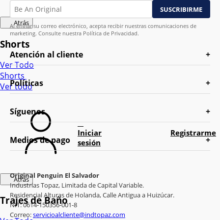
Atrás
Al enviar su correo electrónico, acepta recibir nuestras comunicaciones de
marketing. Consulte nuestra Política de Privacidad.
Shorts
Atención al cliente
Ver Todo
Shorts
Políticas
Ver todo
Síguenos
Iniciar
Registrarme
Medios de pago
sesión
Original Penguin El Salvador
Atrás
Industrias Topaz, Limitada de Capital Variable.
Residencial Alturas de Holanda, Calle Antigua a Huizúcar.
Trajes de Baño
NIT: 0614-150356-001-8
Correo:
servicioalcliente@indtopaz.com