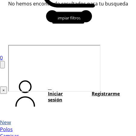
No hemos encontrado resultados para tu busqueda
Limpiar filtros
0
×
Iniciar
Registrarme
sesión
New
Polos