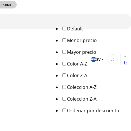
TRARME
Default
Menor precio
Mayor precio
SV
0
Color A-Z
Color Z-A
Coleccion A-Z
Coleccion Z-A
Ordenar por descuento