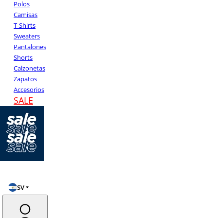
Polos
Camisas
T-Shirts
Sweaters
Pantalones
Shorts
Calzonetas
Zapatos
Accesorios
SALE
SV