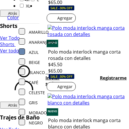
$65.00
XL
SALE -30% OFF
Atrás
Color
Agregar
Shorts
AMARILLO
Ver Todo
ANARANJADO
NUEVO
Shorts
Ver todo
Polo moda interlock manga corta
AZUL
rosada con detalles
BEIGE
$45.50
$65.00
BLANCO
SALE -30% OFF
Iniciar
Registrarme
CAFÉ
sesión
Agregar
CELESTE
GRIS
Atrás
NUEVO
MORADO
Trajes de Baño
Polo moda interlock manga corta
NEGRO
blanco con detalles