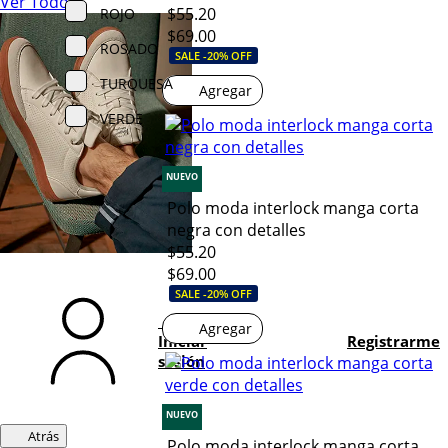
Ver Todo
$55.20
ROJO
$69.00
ROSADO
SALE -20% OFF
TURQUESA
Agregar
VERDE
NUEVO
Polo moda interlock manga corta
negra con detalles
$55.20
$69.00
SALE -20% OFF
Agregar
Iniciar
Registrarme
sesión
NUEVO
Atrás
Polo moda interlock manga corta