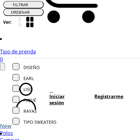
FILTRAR
ORDENAR
Ver:
Tipo de prenda
0
DISEÑO
EARL
LISO
Iniciar
Registrarme
PIQUÉ
sesión
RAYAS
TIPO SWEATERS
New
Polos