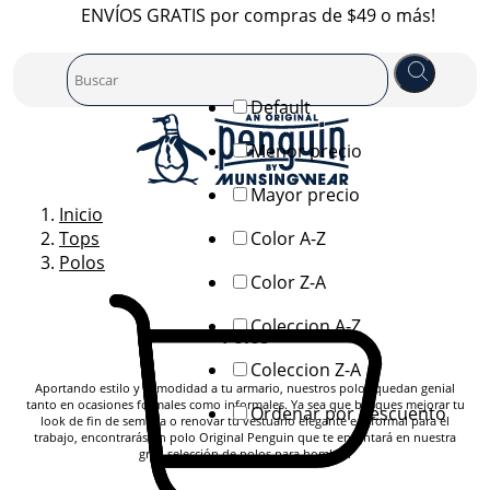
ENVÍOS GRATIS por compras de $49 o más!
Default
Menor precio
Mayor precio
Inicio
Tops
Color A-Z
Polos
Color Z-A
Coleccion A-Z
Polos
Coleccion Z-A
Aportando estilo y comodidad a tu armario, nuestros polos quedan genial
tanto en ocasiones formales como informales. Ya sea que busques mejorar tu
Ordenar por descuento
look de fin de semana o renovar tu vestuario elegante e informal para el
trabajo, encontrarás un polo Original Penguin que te encantará en nuestra
gran selección de polos para hombre.