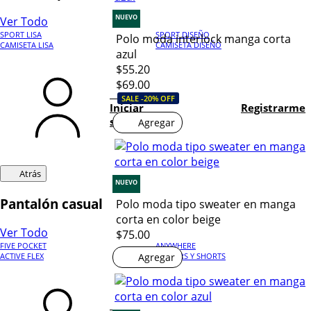
NUEVO
Ver Todo
SPORT LISA
SPORT DISEÑO
Polo moda interlock manga corta
CAMISETA LISA
CAMISETA DISEÑO
azul
$55.20
$69.00
SALE -20% OFF
Iniciar
Registrarme
sesión
Agregar
Atrás
NUEVO
Pantalón casual
Polo moda tipo sweater en manga
corta en color beige
Ver Todo
$75.00
FIVE POCKET
ANYWHERE
Agregar
ACTIVE FLEX
JOGGERS Y SHORTS