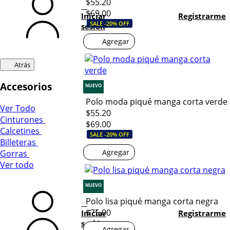
$55.20
$69.00
Iniciar
Registrarme
SALE -20% OFF
sesión
Agregar
Atrás
Accesorios
NUEVO
Polo moda piqué manga corta verde
Ver Todo
$55.20
Cinturones
$69.00
Calcetines
SALE -20% OFF
Billeteras
Agregar
Gorras
Ver todo
NUEVO
Polo lisa piqué manga corta negra
$75.00
Iniciar
Registrarme
sesión
Agregar