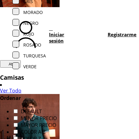
GRIS
MORADO
NEGRO
ROJO
Iniciar
Registrarme
sesión
ROSADO
TURQUESA
Atrás
VERDE
Camisas
Ver Todo
Ordenar
DEFAULT
MENOR PRECIO
MAYOR PRECIO
COLOR A-Z
COLOR Z-A