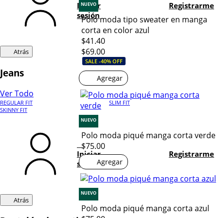
Iniciar
Registrarme
NUEVO
sesión
Polo moda tipo sweater en manga
corta en color azul
$41.40
$69.00
Atrás
SALE -40% OFF
Jeans
Agregar
Ver Todo
REGULAR FIT
SLIM FIT
SKINNY FIT
NUEVO
Polo moda piqué manga corta verde
$75.00
Iniciar
Registrarme
Agregar
sesión
NUEVO
Atrás
Polo moda piqué manga corta azul