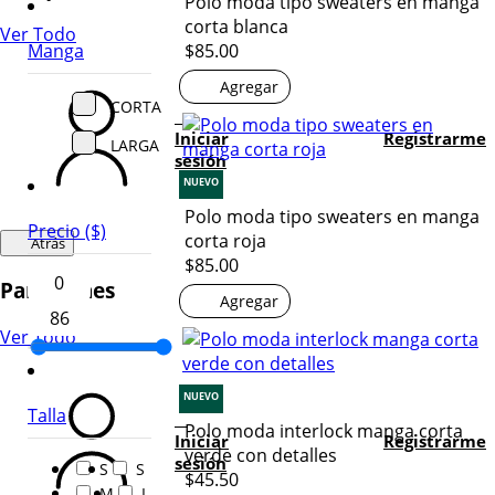
Polo moda tipo sweaters en manga
corta blanca
Ver Todo
Manga
$85.00
Agregar
CORTA
Iniciar
Registrarme
LARGA
sesión
NUEVO
Polo moda tipo sweaters en manga
Precio ($)
corta roja
Atrás
$85.00
Pantalones
Agregar
Ver Todo
NUEVO
Talla
Polo moda interlock manga corta
Iniciar
Registrarme
verde con detalles
sesión
S
S
$45.50
M
L