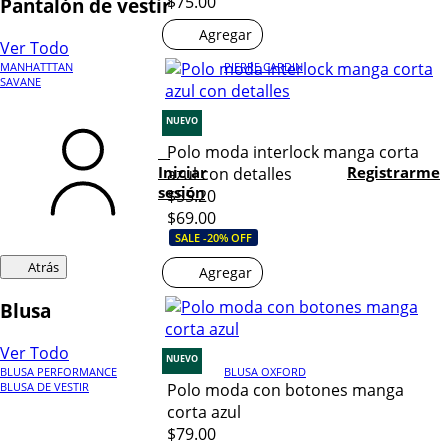
$75.00
Pantalón de vestir
Agregar
Ver Todo
MANHATTTAN
PIERRE CARDIN
SAVANE
NUEVO
Polo moda interlock manga corta
Iniciar
Registrarme
azul con detalles
sesión
$55.20
$69.00
SALE -20% OFF
Atrás
Agregar
Blusa
Ver Todo
NUEVO
BLUSA PERFORMANCE
BLUSA OXFORD
BLUSA DE VESTIR
Polo moda con botones manga
corta azul
$79.00