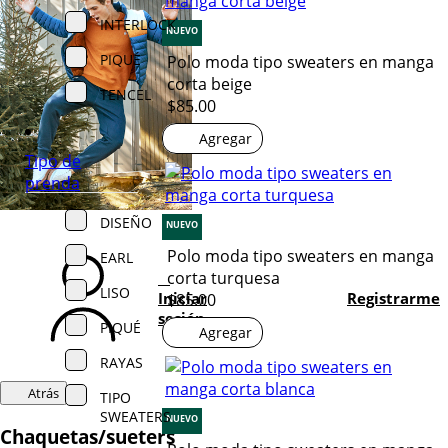
INTERLOCK
NUEVO
PIQUÉ
Polo moda tipo sweaters en manga
corta beige
TENCEL
$85.00
Agregar
Tipo de
prenda
DISEÑO
NUEVO
Polo moda tipo sweaters en manga
EARL
corta turquesa
LISO
Iniciar
Registrarme
$85.00
sesión
PIQUÉ
Agregar
RAYAS
Atrás
TIPO
SWEATERS
NUEVO
Chaquetas/sueters