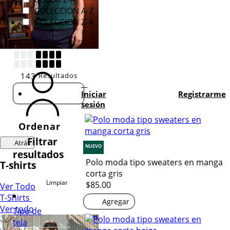
COLECCION A-Z
COLECCION Z-A
143
Resultados
Iniciar
Registrarme
sesión
Ordenar
Filtrar
Atrás
NUEVO
resultados
Polo moda tipo sweaters en manga
T-shirts
corta gris
Limpiar
$85.00
Ver Todo
T-Shirts
Agregar
Ver todo
Tipo de
tela