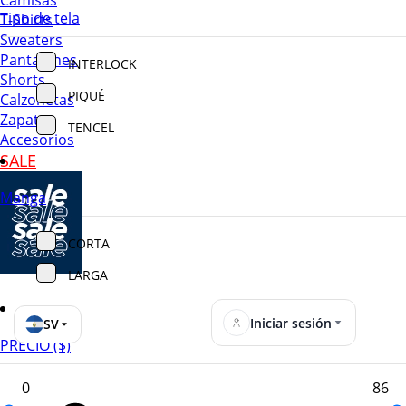
Camisas
Tipo de tela
T-Shirts
Sweaters
Pantalones
INTERLOCK
Shorts
PIQUÉ
Calzonetas
Zapatos
TENCEL
Accesorios
SALE
Manga
CORTA
LARGA
Iniciar sesión
SV
PRECIO ($)