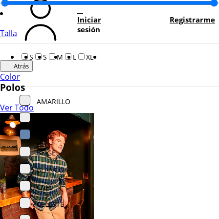
Iniciar
Registrarme
sesión
Talla
S
S
M
L
XL
Atrás
Color
Polos
AMARILLO
Ver Todo
ANARANJADO
AZUL
BEIGE
BLANCO
CAFÉ
CELESTE