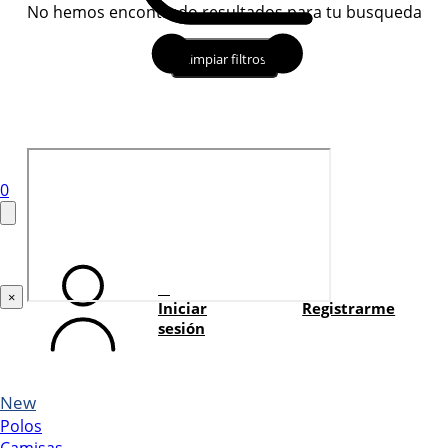
No hemos encontrado resultados para tu busqueda
Limpiar filtros
0
×
Iniciar
Registrarme
sesión
New
Polos