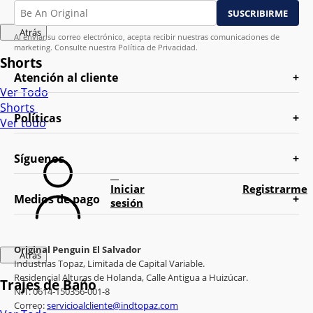
Atrás
Al enviar su correo electrónico, acepta recibir nuestras comunicaciones de
marketing. Consulte nuestra Política de Privacidad.
Shorts
Atención al cliente
Ver Todo
Shorts
Políticas
Ver todo
Síguenos
Iniciar
Registrarme
Medios de pago
sesión
Original Penguin El Salvador
Atrás
Industrias Topaz, Limitada de Capital Variable.
Residencial Alturas de Holanda, Calle Antigua a Huizúcar.
Trajes de Baño
NIT: 0614-150356-001-8
Correo:
servicioalcliente@indtopaz.com