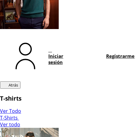
Iniciar
Registrarme
sesión
Atrás
T-shirts
Ver Todo
T-Shirts
Ver todo