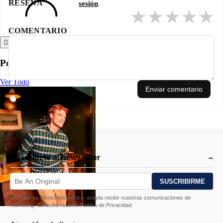
RESEÑA
sesión
★
★
★
★
★
COMENTARIO
Atrás
Polos
Ver Todo
Enviar comentario
Suscríbete al newsletter
Al enviar su correo electrónico, acepta recibir nuestras comunicaciones de
marketing. Consulte nuestra Política de Privacidad.