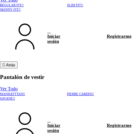
REGULAR FIT
SLIM FIT
SKINNY FIT
Iniciar
Registrarme
sesión
Atrás
Pantalón de vestir
Ver Todo
MANHATTTAN
PIERRE CARDIN
›
Rastrear pedido
SAVANE
›
Hablar con asesor
Iniciar
Registrarme
sesión