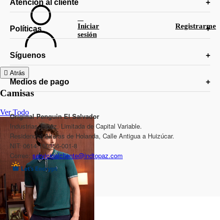
Atención al cliente
Iniciar
Registrarme
Políticas
sesión
Síguenos
Atrás
Medios de pago
Camisas
Ver Todo
Original Penguin El Salvador
Industrias Topaz, Limitada de Capital Variable.
Residencial Alturas de Holanda, Calle Antigua a Huizúcar.
NIT: 0614-150356-001-8
Correo:
servicioalcliente@indtopaz.com