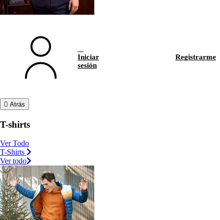
Iniciar
Registrarme
sesión
Atrás
T-shirts
Ver Todo
T-Shirts
Ver todo