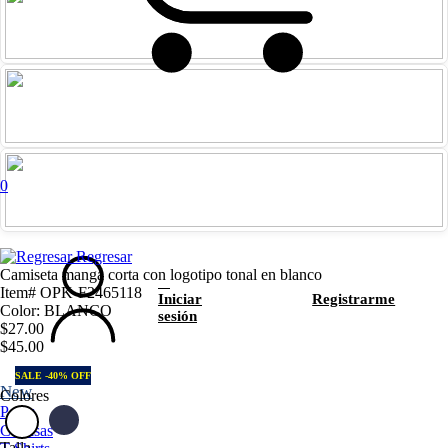
0
Regresar
Camiseta manga corta con logotipo tonal en blanco
Item# OPK-F2465118
Iniciar
Registrarme
Color: BLANCO
sesión
$27.00
$45.00
SALE -40% OFF
New
Colores
Polos
Camisas
Talla