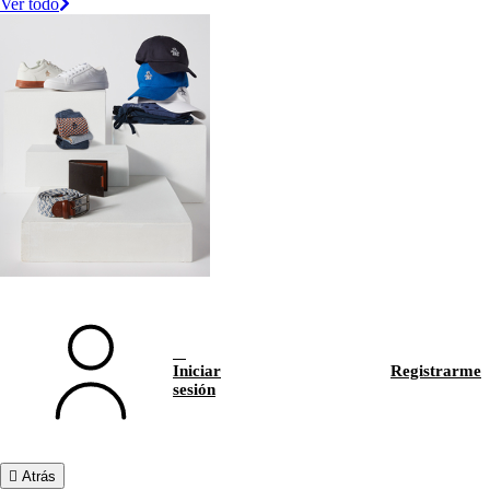
Ver todo
Iniciar
Registrarme
sesión
Atrás