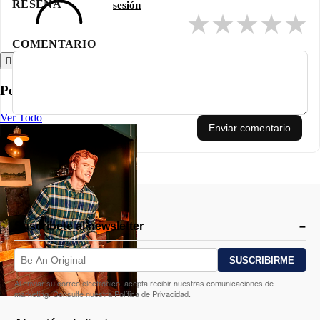
RESEÑA
sesión
un polo que combine estilo clásico con un aire moderno y actualizado.
★
★
★
★
★
COMENTARIO
Atrás
Polos
Ver Todo
Enviar comentario
Suscríbete al newsletter
Al enviar su correo electrónico, acepta recibir nuestras comunicaciones de
marketing. Consulte nuestra Política de Privacidad.