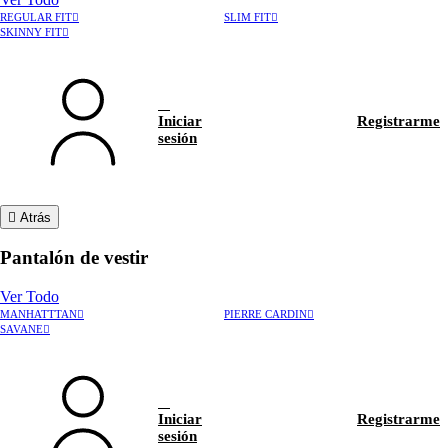
REGULAR FIT
SLIM FIT
SKINNY FIT
Iniciar
Registrarme
sesión
Atrás
Pantalón de vestir
Ver Todo
MANHATTTAN
PIERRE CARDIN
›
Rastrear pedido
SAVANE
›
Hablar con asesor
Iniciar
Registrarme
sesión