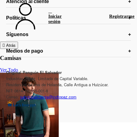
Atención al cliente
Iniciar
Registrarme
Políticas
sesión
Síguenos
Atrás
Medios de pago
Camisas
Ver Todo
Original Penguin El Salvador
Industrias Topaz, Limitada de Capital Variable.
Residencial Alturas de Holanda, Calle Antigua a Huizúcar.
NIT: 0614-150356-001-8
Correo:
servicioalcliente@indtopaz.com