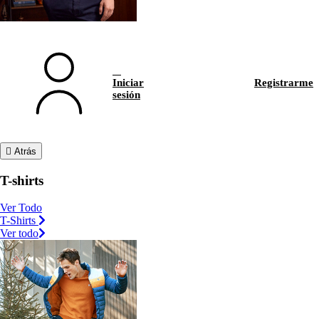
Iniciar
Registrarme
sesión
Atrás
T-shirts
Ver Todo
T-Shirts
Ver todo