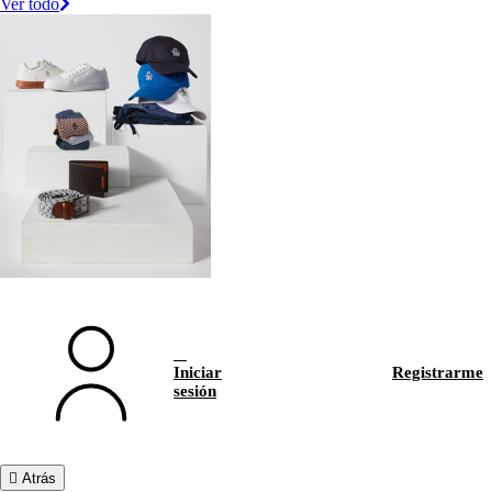
Ver todo
Iniciar
Registrarme
sesión
Atrás