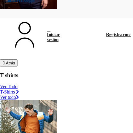
Iniciar
Registrarme
sesión
Atrás
T-shirts
Ver Todo
T-Shirts
Ver todo