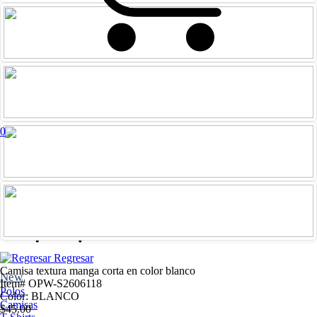
0
Iniciar
Registrarme
sesión
Regresar
Camisa textura manga corta en color blanco
New
Item# OPW-S2606118
Polos
Color: BLANCO
Camisas
$45.00