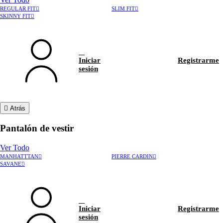
REGULAR FIT
SLIM FIT
SKINNY FIT
Iniciar
Registrarme
sesión
Atrás
Pantalón de vestir
Ver Todo
MANHATTTAN
PIERRE CARDIN
›
Rastrear pedido
SAVANE
›
Hablar con asesor
Iniciar
Registrarme
sesión