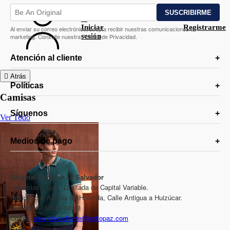
Iniciar
Registrarme
Al enviar su correo electrónico, acepta recibir nuestras comunicaciones de
sesión
marketing. Consulte nuestra Política de Privacidad.
Atención al cliente
Atrás
Políticas
Camisas
Síguenos
Ver Todo
Medios de pago
Original Penguin El Salvador
Industrias Topaz, Limitada de Capital Variable.
Residencial Alturas de Holanda, Calle Antigua a Huizúcar.
NIT: 0614-150356-001-8
Correo:
servicioalcliente@indtopaz.com