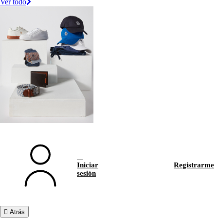
Ver todo
Iniciar
Registrarme
sesión
Atrás