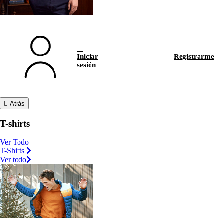
Iniciar
Registrarme
sesión
Atrás
T-shirts
Ver Todo
T-Shirts
Ver todo