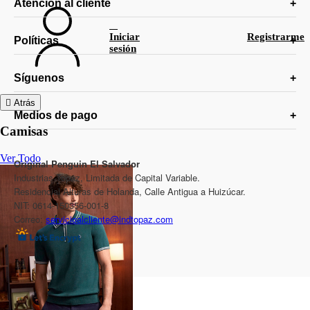
Atención al cliente
Iniciar
Registrarme
Políticas
sesión
Síguenos
Atrás
Medios de pago
Camisas
Ver Todo
Original Penguin El Salvador
Industrias Topaz, Limitada de Capital Variable.
Residencial Alturas de Holanda, Calle Antigua a Huizúcar.
NIT: 0614-150356-001-8
Correo:
servicioalcliente@indtopaz.com