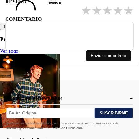
RESEÑA
sesión
★
★
★
★
★
COMENTARIO
Atrás
Polos
Ver Todo
Enviar comentario
Suscríbete al newsletter
Al enviar su correo electrónico, acepta recibir nuestras comunicaciones de
marketing. Consulte nuestra Política de Privacidad.