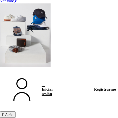
Ver todo
Iniciar
Registrarme
sesión
Atrás