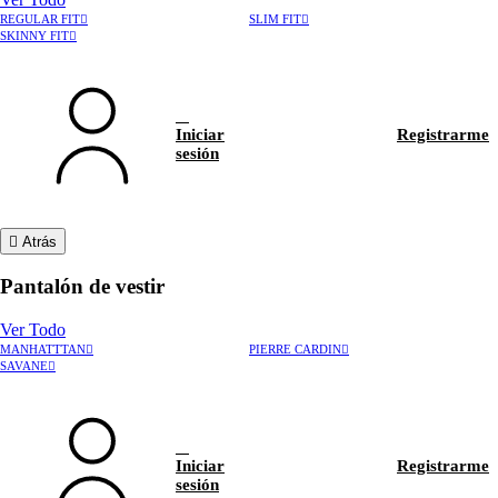
REGULAR FIT
SLIM FIT
SKINNY FIT
Iniciar
Registrarme
sesión
Atrás
Pantalón de vestir
Ver Todo
MANHATTTAN
PIERRE CARDIN
›
Rastrear pedido
SAVANE
›
Hablar con asesor
Iniciar
Registrarme
sesión