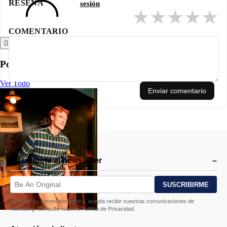
RESEÑA
sesión
★
★
★
★
★
COMENTARIO
Atrás
Polos
Ver Todo
Enviar comentario
Suscríbete al newsletter
Al enviar su correo electrónico, acepta recibir nuestras comunicaciones de
marketing. Consulte nuestra Política de Privacidad.