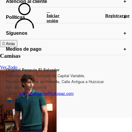
Atención al cliente
Iniciar
Registrarme
Políticas
sesión
Síguenos
Atrás
Medios de pago
Camisas
Ver Todo
Original Penguin El Salvador
Industrias Topaz, Limitada de Capital Variable.
Residencial Alturas de Holanda, Calle Antigua a Huizúcar.
NIT: 0614-150356-001-8
Correo:
servicioalcliente@indtopaz.com