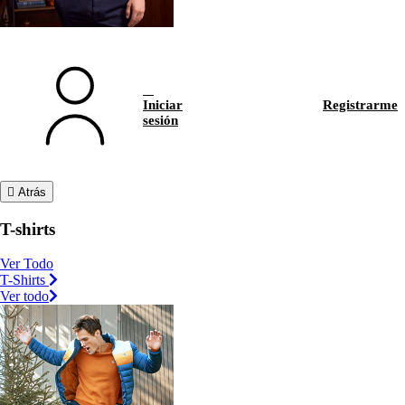
Iniciar
Registrarme
sesión
Atrás
T-shirts
Ver Todo
T-Shirts
Ver todo