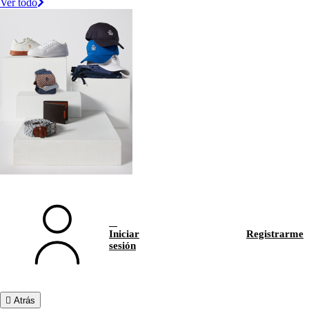
Ver todo
Iniciar
Registrarme
sesión
Atrás