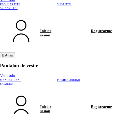
REGULAR FIT
SLIM FIT
SKINNY FIT
Iniciar
Registrarme
sesión
Atrás
Pantalón de vestir
Ver Todo
MANHATTTAN
PIERRE CARDIN
›
Rastrear pedido
SAVANE
›
Hablar con asesor
Iniciar
Registrarme
sesión