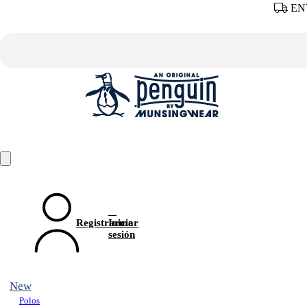
ENV
Registrarme
Iniciar
sesión
New
Polos