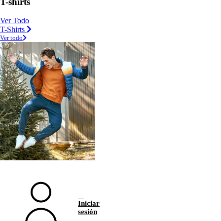
T-shirts
Ver Todo
T-Shirts
Ver todo
Iniciar
sesión