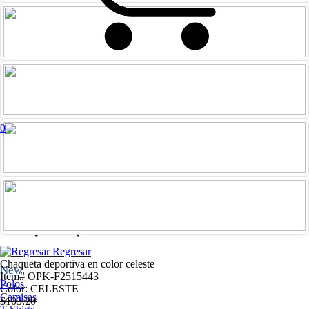
0
Iniciar
Registrarme
sesión
Regresar
Chaqueta deportiva en color celeste
New
Item# OPK-F2515443
Polos
Color: CELESTE
Camisas
$103.20