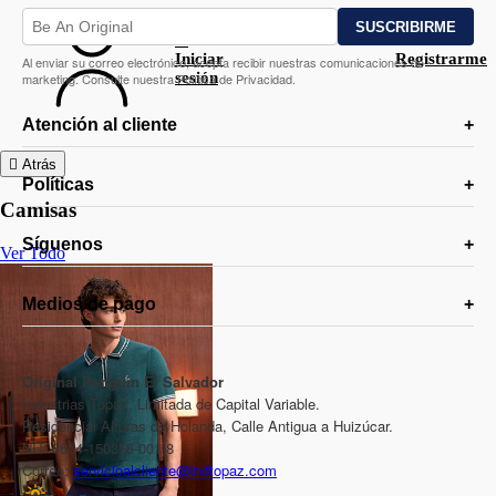
Iniciar
Registrarme
Al enviar su correo electrónico, acepta recibir nuestras comunicaciones de
sesión
marketing. Consulte nuestra Política de Privacidad.
Atención al cliente
Atrás
Políticas
Camisas
Síguenos
Ver Todo
Medios de pago
Original Penguin El Salvador
Industrias Topaz, Limitada de Capital Variable.
Residencial Alturas de Holanda, Calle Antigua a Huizúcar.
NIT: 0614-150356-001-8
Correo:
servicioalcliente@indtopaz.com