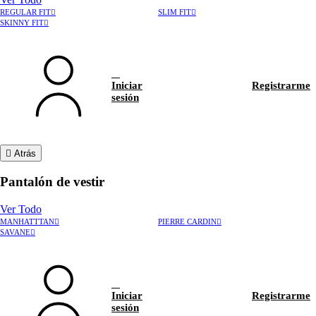
REGULAR FIT
SLIM FIT
SKINNY FIT
Iniciar
Registrarme
sesión
Atrás
Pantalón de vestir
Ver Todo
MANHATTTAN
PIERRE CARDIN
›
Rastrear pedido
SAVANE
›
Hablar con asesor
Iniciar
Registrarme
sesión