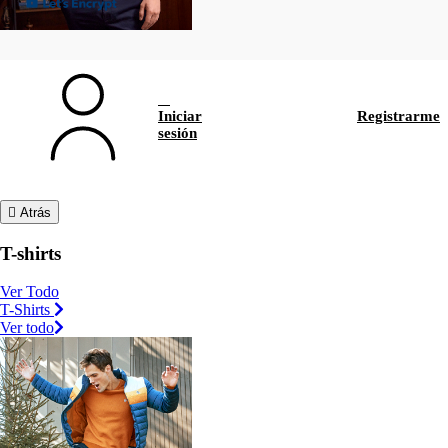
Iniciar
Registrarme
sesión
Atrás
T-shirts
Ver Todo
T-Shirts
Ver todo