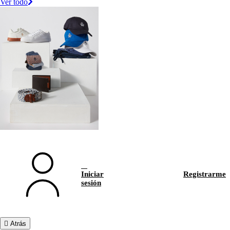
Ver todo
Iniciar
Registrarme
sesión
Atrás