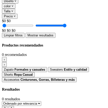
Diseño
˅
color
˅
Talla
˅
Precio
˅
$0
$0
$0
$0
$0
Limpiar filtros
Mostrar resultados
Productos recomendados
0 recomendados
‹
›
Rastrear pedido
›
Zapato
Formales y casuales
Sweaters
Estilo y calidad
Shorts
Ropa Casual
Accesorios
Cinturones, Gorras, Billeteras y más
›
Hablar con asesor
Resultados
›
0 resultados
Registrarme