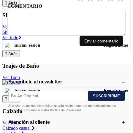
Atrás
COMENTARIO
Shorts
Ver Todo
Shorts
Ver todo
Enviar comentario
Iniciar sesión
Registrarme
Atrás
Trajes de Baño
Ver Todo
Suscríbete al newsletter
Iniciar sesión
Registrarme
Atrás
Al enviar su correo electrónico, acepta recibir nuestras comunicaciones de
marketing. Consulte nuestra Política de Privacidad.
Calzado
Atención al cliente
Ver Todo
Calzado casual