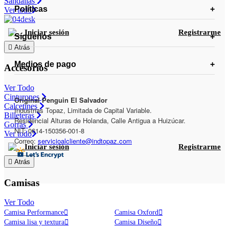
Sandalias
Políticas
Ver todo
Iniciar sesión
Registrarme
Síguenos
Atrás
Medios de pago
Accesorios
Ver Todo
Cinturones
Original Penguin El Salvador
Calcetines
Industrias Topaz, Limitada de Capital Variable.
Billeteras
Residencial Alturas de Holanda, Calle Antigua a Huizúcar.
Gorras
NIT: 0614-150356-001-8
Ver todo
Correo:
servicioalcliente@indtopaz.com
Iniciar sesión
Registrarme
Atrás
Camisas
Ver Todo
Camisa Performance
Camisa Oxford
Camisa lisa y textura
Camisa Diseño