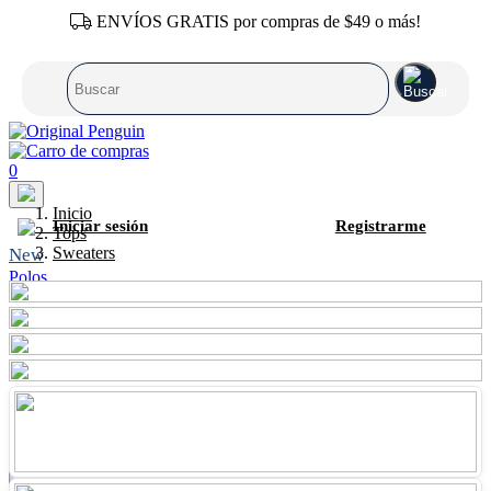
ENVÍOS GRATIS por compras de $49 o más!
0
Inicio
Iniciar sesión
Registrarme
Tops
Sweaters
New
Polos
Camisas
T-Shirts
Sweaters
Pantalones
Shorts
Calzonetas
Zapatos
Accesorios
SALE