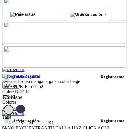
Iniciar sesión
SV
Iniciar sesión
Registrarme
Atrás
Polos
Ver Todo
Regresar
Iniciar sesión
Registrarme
Sweater liso en manga larga en color beige
Atrás
Item# OPK-F2511252
Color: BEIGE
Camisas
$79.00
Colores
Ver Todo
Talla
Iniciar sesión
Registrarme
XS
S
M
L
XL
SI NO ENCUENTRAS TU TALLA HAZ CLICK AQUI