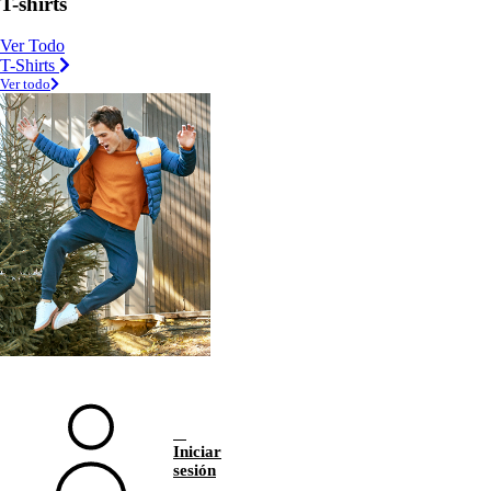
T-shirts
Ver Todo
T-Shirts
Ver todo
Iniciar
sesión