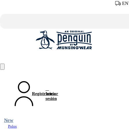
ENV
Registrarme
Iniciar
sesión
New
Polos