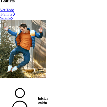
T-shirts
Ver Todo
T-Shirts
Ver todo
Iniciar
sesión