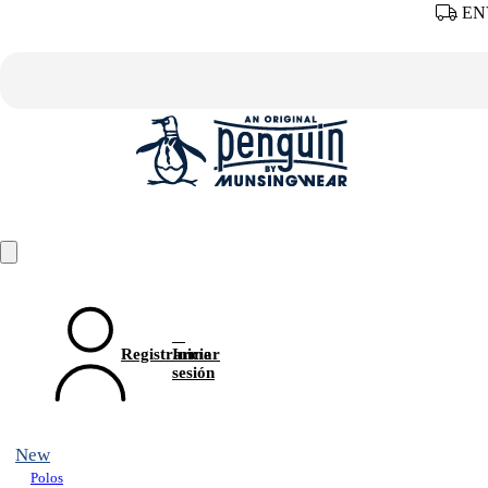
ENV
Registrarme
Iniciar
sesión
New
Polos