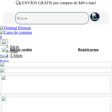
ENVÍOS GRATIS por compras de $49 o más!
0
Inicio
Iniciar sesión
Registrarme
Tops
T-Shirts
New
Polos
Camisas
T-Shirts
Sweaters
Pantalones
Shorts
Calzonetas
Zapatos
Accesorios
SALE