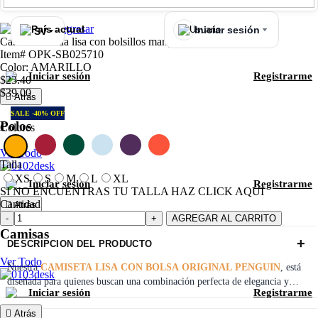
Regresar
Iniciar sesión
SV
Camiseta moda lisa con bolsillos manga corta amarilla
Item# OPK-SB025710
Color: AMARILLO
Iniciar sesión
Registrarme
$23.40
$39.00
Atrás
SALE -40% OFF
Polos
Colores
Ver Todo
Talla
XS
S
M
L
XL
Iniciar sesión
Registrarme
SI NO ENCUENTRAS TU TALLA HAZ CLICK AQUI
Cantidad
Atrás
AGREGAR AL CARRITO
Camisas
+
DESCRIPCION DEL PRODUCTO
Ver Todo
Nuestra
CAMISETA LISA CON BOLSA ORIGINAL PENGUIN
, está
diseñada para quienes buscan una combinación perfecta de elegancia y
Iniciar sesión
Registrarme
comodidad. Su corte ajustado contemporáneo ofrece una apariencia
moderna y estilizada, mientras que los detalles de cambray añaden un toque
Atrás