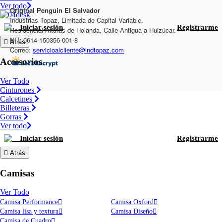
Ver todo
Original Penguin El Salvador
Industrias Topaz, Limitada de Capital Variable.
Iniciar sesión
Registrarme
Residencial Alturas de Holanda, Calle Antigua a Huizúcar.
NIT: 0614-150356-001-8
Atrás
Correo:
servicioalcliente@indtopaz.com
Accesorios
Ver Todo
Cinturones
Calcetines
Billeteras
Gorras
Ver todo
Iniciar sesión
Registrarme
Atrás
Camisas
Ver Todo
Camisa Performance
Camisa Oxford
Camisa lisa y textura
Camisa Diseño
Camisa de Cuadro