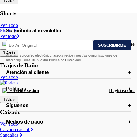
Atrás
Shorts
Ver Todo
Shorts
Suscríbete al newsletter
Ver todo
Iniciar sesión
Registrarme
Atrás
Al enviar su correo electrónico, acepta recibir nuestras comunicaciones de
marketing. Consulte nuestra Política de Privacidad.
Trajes de Baño
Atención al cliente
Ver Todo
Políticas
Iniciar sesión
Registrarme
Atrás
Síguenos
Calzado
Medios de pago
Ver Todo
Calzado casual
Sandalias