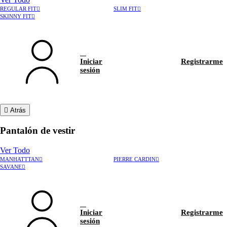
REGULAR FIT
SLIM FIT
SKINNY FIT
Iniciar
Registrarme
sesión
Atrás
Pantalón de vestir
Ver Todo
MANHATTTAN
PIERRE CARDIN
›
Rastrear pedido
SAVANE
›
Hablar con asesor
Iniciar
Registrarme
sesión