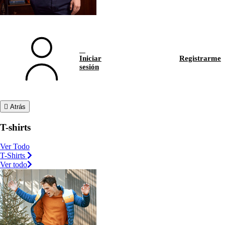
Iniciar
Registrarme
sesión
Atrás
T-shirts
Ver Todo
T-Shirts
Ver todo