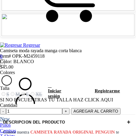
Regresar
Camiseta moda rayada manga corta blanca
Item# OPK-M2459118
0
Color: BLANCO
$45.00
Colores
Talla
Iniciar
Registrarme
S
M
L
XL
sesión
SI NO ENCUENTRAS TU TALLA HAZ CLICK AQUI
Cantidad
AGREGAR AL CARRITO
New
+
DESCRIPCION DEL PRODUCTO
Polos
Camisas
Conoce nuestra
CAMISETA RAYADA ORIGINAL PENGUIN
te