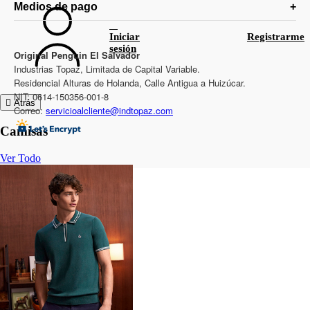
Medios de pago
Iniciar
Registrarme
sesión
Original Penguin El Salvador
Industrias Topaz, Limitada de Capital Variable.
Residencial Alturas de Holanda, Calle Antigua a Huizúcar.
NIT: 0614-150356-001-8
Atrás
Correo:
servicioalcliente@indtopaz.com
Camisas
Ver Todo