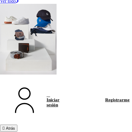
Ver todo
Iniciar
Registrarme
sesión
Atrás