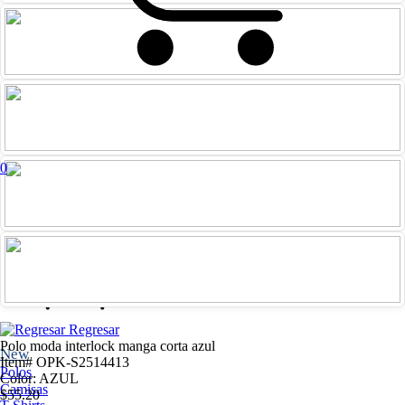
0
Iniciar
Registrarme
sesión
Regresar
Polo moda interlock manga corta azul
New
Item# OPK-S2514413
Polos
Color: AZUL
Camisas
$55.20