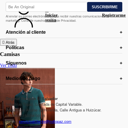
Iniciar
Registrarme
Al enviar su correo electrónico, acepta recibir nuestras comunicaciones de
sesión
marketing. Consulte nuestra Política de Privacidad.
Atención al cliente
Atrás
Políticas
Camisas
Síguenos
Ver Todo
Medios de pago
Original Penguin El Salvador
Industrias Topaz, Limitada de Capital Variable.
Residencial Alturas de Holanda, Calle Antigua a Huizúcar.
NIT: 0614-150356-001-8
Correo:
servicioalcliente@indtopaz.com