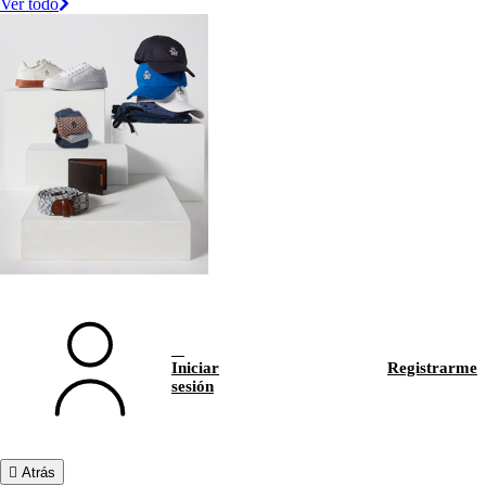
Ver todo
Iniciar
Registrarme
sesión
Atrás