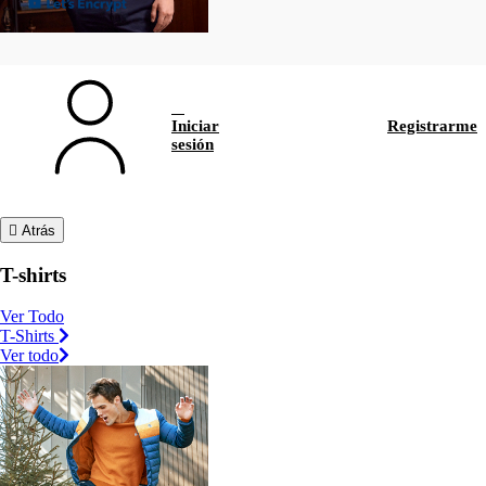
Iniciar
Registrarme
sesión
Atrás
T-shirts
Ver Todo
T-Shirts
Ver todo