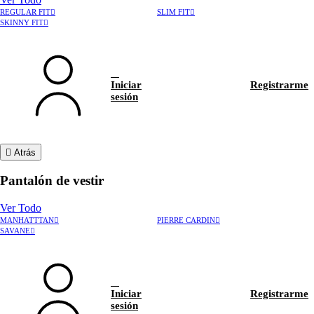
REGULAR FIT
SLIM FIT
SKINNY FIT
Iniciar
Registrarme
sesión
Atrás
Pantalón de vestir
Ver Todo
MANHATTTAN
PIERRE CARDIN
›
Rastrear pedido
SAVANE
›
Hablar con asesor
Iniciar
Registrarme
sesión