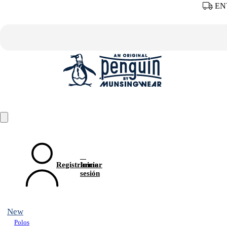
ENV
Registrarme
Iniciar
sesión
New
Polos