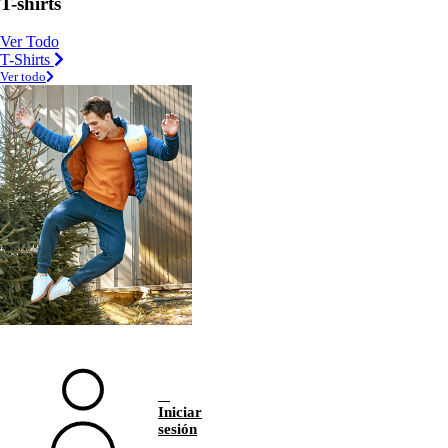
T-shirts
Ver Todo
T-Shirts
Ver todo
Iniciar
sesión