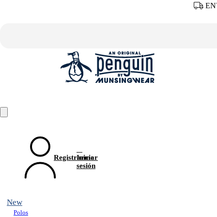
ENV
Registrarme
Iniciar
sesión
New
Polos