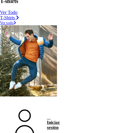
T-shirts
Ver Todo
T-Shirts
Ver todo
Iniciar
sesión