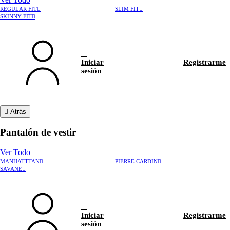
REGULAR FIT
SLIM FIT
SKINNY FIT
Iniciar
Registrarme
sesión
Atrás
Pantalón de vestir
Ver Todo
MANHATTTAN
PIERRE CARDIN
›
Rastrear pedido
SAVANE
›
Hablar con asesor
Iniciar
Registrarme
sesión