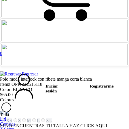
0
Regresar
Polo moda interlock con ribete manga corta blanca
Item# OPK-M2515118
Iniciar
Registrarme
Color: BLANCO
sesión
$65.00
Colores
New
Talla
Polos
XS
S
M
L
XL
Camisas
SI NO ENCUENTRAS TU TALLA HAZ CLICK AQUI