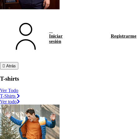
Iniciar
Registrarme
sesión
Atrás
T-shirts
Ver Todo
T-Shirts
Ver todo