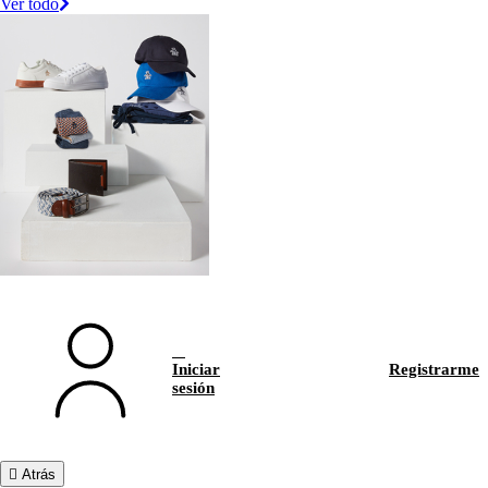
Ver todo
Iniciar
Registrarme
sesión
Atrás