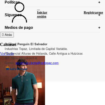
Políticas
Iniciar
Registrarme
Síguenos
sesión
Medios de pago
Atrás
Original Penguin El Salvador
Camisas
Industrias Topaz, Limitada de Capital Variable.
Residencial Alturas de Holanda, Calle Antigua a Huizúcar.
Ver Todo
NIT: 0614-150356-001-8
Correo:
servicioalcliente@indtopaz.com