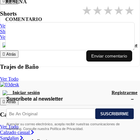
Atrás
RESEÑA
★
★
★
★
★
Shorts
COMENTARIO
Ver Todo
Shorts
Ver todo
Iniciar sesión
Registrarme
Atrás
Enviar comentario
Trajes de Baño
Ver Todo
Iniciar sesión
Registrarme
Suscríbete al newsletter
Atrás
Calzado
Al enviar su correo electrónico, acepta recibir nuestras comunicaciones de
Ver Todo
marketing. Consulte nuestra Política de Privacidad.
Calzado casual
Sandalias