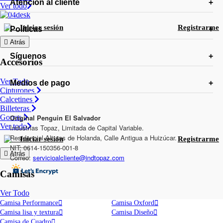
Atención al cliente
Ver todo
Iniciar sesión
Registrarme
Políticas
Atrás
Síguenos
Accesorios
Ver Todo
Medios de pago
Cinturones
Calcetines
Billeteras
Gorras
Original Penguin El Salvador
Ver todo
Industrias Topaz, Limitada de Capital Variable.
Residencial Alturas de Holanda, Calle Antigua a Huizúcar.
Iniciar sesión
Registrarme
NIT: 0614-150356-001-8
Atrás
Correo:
servicioalcliente@indtopaz.com
Camisas
Ver Todo
Camisa Performance
Camisa Oxford
Camisa lisa y textura
Camisa Diseño
Camisa de Cuadro