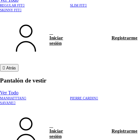
REGULAR FIT
SLIM FIT
SKINNY FIT
Iniciar
Registrarme
sesión
Atrás
Pantalón de vestir
Ver Todo
MANHATTTAN
PIERRE CARDIN
›
Rastrear pedido
SAVANE
›
Hablar con asesor
Iniciar
Registrarme
sesión