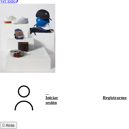
Ver todo
Iniciar
Registrarme
sesión
Atrás