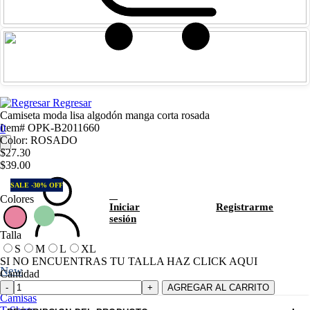
Regresar
Camiseta moda lisa algodón manga corta rosada
Item# OPK-B2011660
0
Color: ROSADO
$27.30
$39.00
SALE -30% OFF
Colores
Iniciar
Registrarme
sesión
Talla
S
M
L
XL
SI NO ENCUENTRAS TU TALLA HAZ CLICK AQUI
New
Cantidad
Polos
AGREGAR AL CARRITO
Camisas