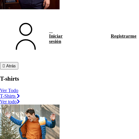
Iniciar
Registrarme
sesión
Atrás
T-shirts
Ver Todo
T-Shirts
Ver todo