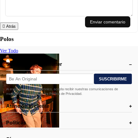
sesión
✔️ Aquellos que valoran la sostenibilidad y la comodidad en su vestimenta
diaria.
✔️ Quienes desean una prenda versátil, que combine tanto con jeans como
con pantalones de vestir, para un look casual o semiformal.
Enviar comentario
Atrás
Polos
Ver Todo
Suscríbete al newsletter
Al enviar su correo electrónico, acepta recibir nuestras comunicaciones de
marketing. Consulte nuestra Política de Privacidad.
Atención al cliente
Políticas