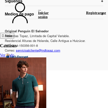
Síguenos
Iniciar
Registrarme
Medios de pago
sesión
Original Penguin El Salvador
Industrias Topaz, Limitada de Capital Variable.
Atrás
Residencial Alturas de Holanda, Calle Antigua a Huizúcar.
NIT: 0614-150356-001-8
Camisas
Correo:
servicioalcliente@indtopaz.com
Ver Todo