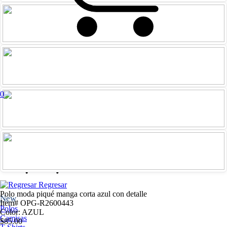
0
Iniciar
Registrarme
sesión
Regresar
Polo moda piqué manga corta azul con detalle
New
Item# OPG-R2600443
Polos
Color: AZUL
Camisas
$85.00