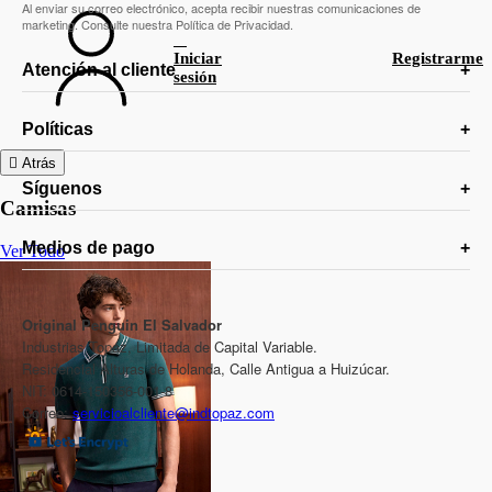
Al enviar su correo electrónico, acepta recibir nuestras comunicaciones de
marketing. Consulte nuestra Política de Privacidad.
Iniciar
Registrarme
Atención al cliente
sesión
Políticas
Atrás
Síguenos
Camisas
Medios de pago
Ver Todo
Original Penguin El Salvador
Industrias Topaz, Limitada de Capital Variable.
Residencial Alturas de Holanda, Calle Antigua a Huizúcar.
NIT: 0614-150356-001-8
Correo:
servicioalcliente@indtopaz.com