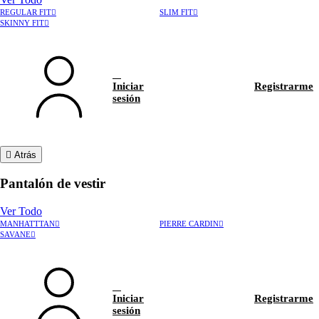
REGULAR FIT
SLIM FIT
SKINNY FIT
Iniciar
Registrarme
sesión
Atrás
Pantalón de vestir
Ver Todo
MANHATTTAN
PIERRE CARDIN
›
Rastrear pedido
SAVANE
›
Hablar con asesor
Iniciar
Registrarme
sesión