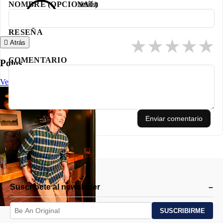
sesión
NOMBRE (OPCIONAL)
RESEÑA
★
★
★
★
★
Atrás
COMENTARIO
Polos
Ver Todo
Enviar comentario
Suscríbete al newsletter