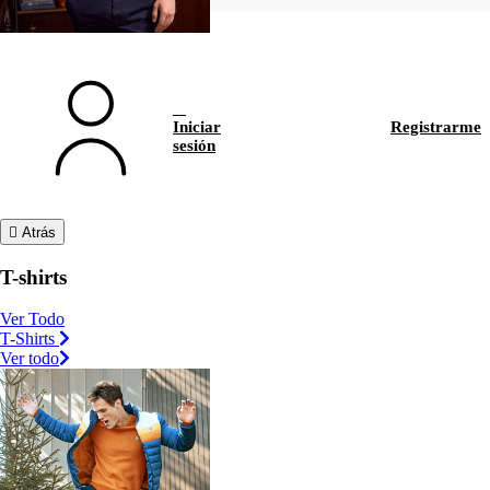
Iniciar
Registrarme
sesión
Atrás
T-shirts
Ver Todo
T-Shirts
Ver todo