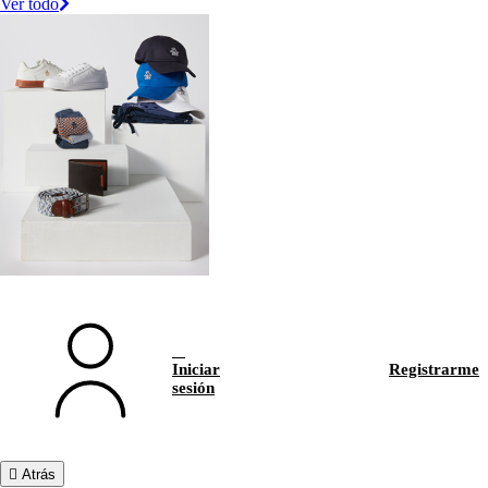
Ver todo
Iniciar
Registrarme
sesión
Atrás