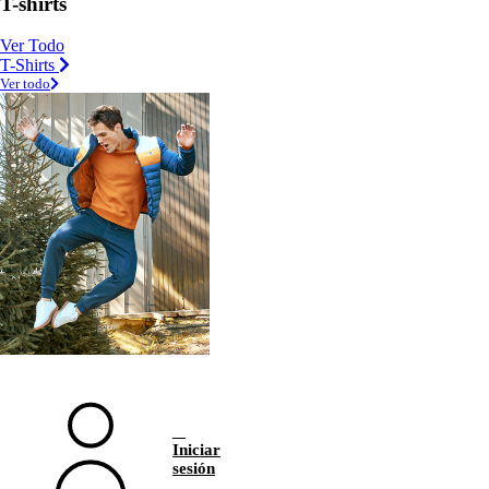
T-shirts
Ver Todo
T-Shirts
Ver todo
Iniciar
sesión