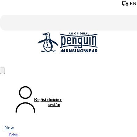
ENV
Registrarme
Iniciar
sesión
New
Polos