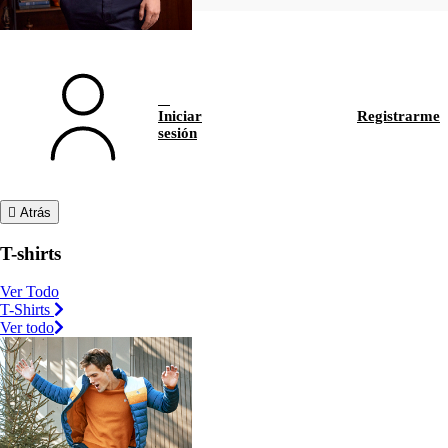
Iniciar
Registrarme
sesión
Atrás
T-shirts
Ver Todo
T-Shirts
Ver todo