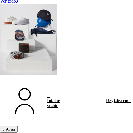
Ver todo
Iniciar
Registrarme
sesión
Atrás