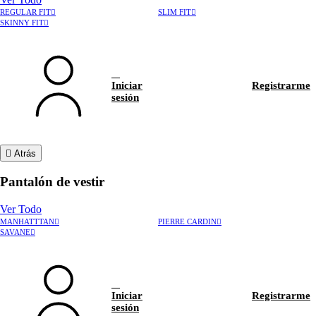
REGULAR FIT
SLIM FIT
SKINNY FIT
Iniciar
Registrarme
sesión
Atrás
Pantalón de vestir
Ver Todo
MANHATTTAN
PIERRE CARDIN
›
Rastrear pedido
SAVANE
›
Hablar con asesor
Iniciar
Registrarme
sesión