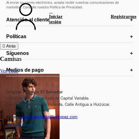
Al enviar su correo electrónico, acepta recibir nuestras comunicaciones de
marketing. Consulte nuestra Política de Privacidad.
Iniciar
Registrarme
Atención al cliente
sesión
Políticas
Atrás
Síguenos
Camisas
Medios de pago
Ver Todo
Original Penguin El Salvador
Industrias Topaz, Limitada de Capital Variable.
Residencial Alturas de Holanda, Calle Antigua a Huizúcar.
NIT: 0614-150356-001-8
Correo:
servicioalcliente@indtopaz.com