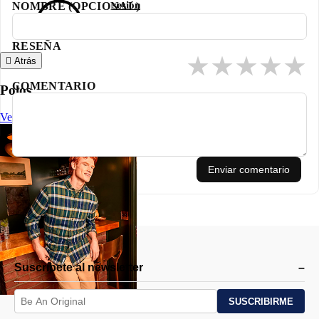
sesión
NOMBRE (OPCIONAL)
Hombres que buscan un polo elegante y funcional.
✔️ Looks sofisticados con un toque moderno.
✔️ Transitar sin esfuerzo entre el día y la noche.
RESEÑA
★
★
★
★
★
Atrás
COMENTARIO
Polos
Ver Todo
Enviar comentario
Suscríbete al newsletter