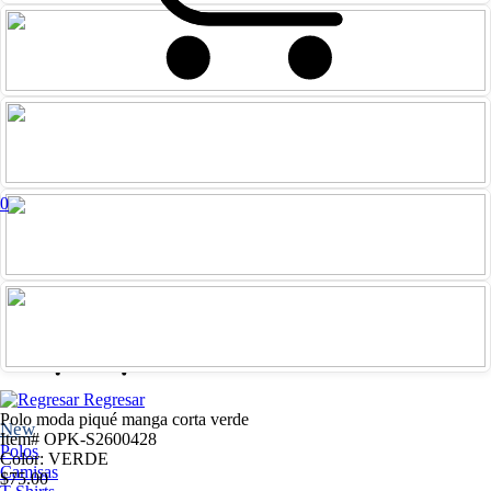
0
Iniciar
Registrarme
sesión
Regresar
Polo moda piqué manga corta verde
New
Item# OPK-S2600428
Polos
Color: VERDE
Camisas
$75.00