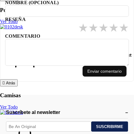
NOMBRE (OPCIONAL)
Hombres que buscan un polo elegante y funcional.
Polos
✔️ Looks sofisticados con un toque moderno.
✔️ Transitar sin esfuerzo entre el día y la noche.
RESEÑA
Ver Todo
★
★
★
★
★
COMENTARIO
Iniciar
Registrarme
sesión
Enviar comentario
Atrás
Camisas
Ver Todo
Suscríbete al newsletter