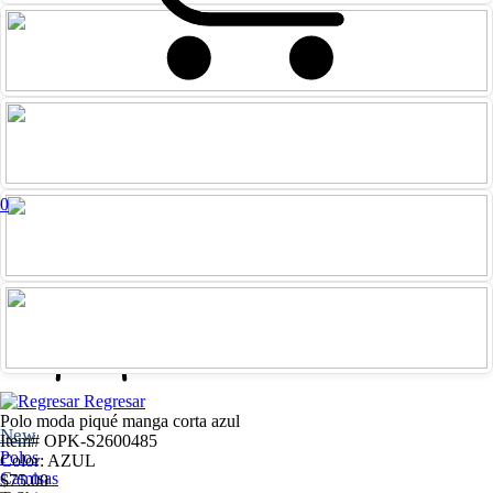
0
Iniciar
Registrarme
sesión
Regresar
Polo moda piqué manga corta azul
New
Item# OPK-S2600485
Polos
Color: AZUL
Camisas
$75.00